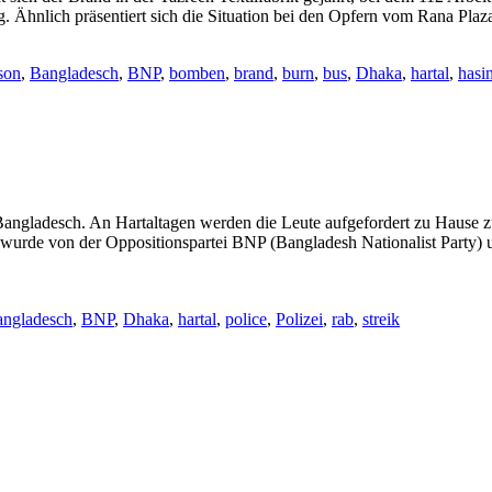
 Ähnlich präsentiert sich die Situation bei den Opfern vom Rana Plaz
son
,
Bangladesch
,
BNP
,
bomben
,
brand
,
burn
,
bus
,
Dhaka
,
hartal
,
hasi
 Bangladesch. An Hartaltagen werden die Leute aufgefordert zu Hause z
 wurde von der Oppositionspartei BNP (Bangladesh Nationalist Party)
ngladesch
,
BNP
,
Dhaka
,
hartal
,
police
,
Polizei
,
rab
,
streik