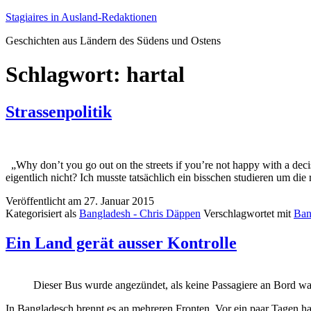
Zum
Stagiaires in Ausland-Redaktionen
Inhalt
Geschichten aus Ländern des Südens und Ostens
springen
Schlagwort:
hartal
Strassenpolitik
„Why don’t you go out on the streets if you’re not happy with a decis
eigentlich nicht? Ich musste tatsächlich ein bisschen studieren um di
Veröffentlicht am
27. Januar 2015
Kategorisiert als
Bangladesh - Chris Däppen
Verschlagwortet mit
Ban
Ein Land gerät ausser Kontrolle
Dieser Bus wurde angezündet, als keine Passagiere an Bord wa
In Bangladesch brennt es an mehreren Fronten. Vor ein paar Tagen ha