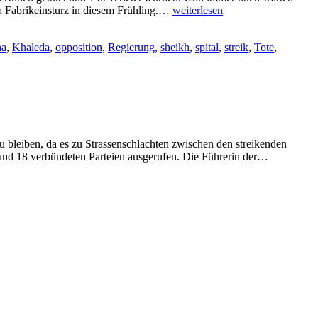
Ein
a Fabrikeinsturz in diesem Frühling.…
weiterlesen
Land
gerät
na
,
Khaleda
,
opposition
,
Regierung
,
sheikh
,
spital
,
streik
,
Tote
,
ausser
Kontrolle
u bleiben, da es zu Strassenschlachten zwischen den streikenden
60
 und 18 verbündeten Parteien ausgerufen. Die Führerin der…
Stunden
Shutdown