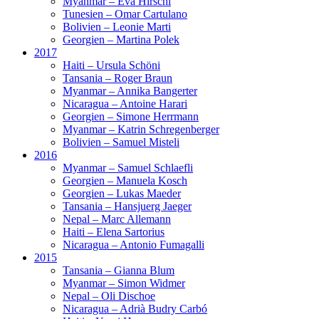
Myanmar – Eva Hirschi
Tunesien – Omar Cartulano
Bolivien – Leonie Marti
Georgien – Martina Polek
2017
Haiti – Ursula Schöni
Tansania – Roger Braun
Myanmar – Annika Bangerter
Nicaragua – Antoine Harari
Georgien – Simone Herrmann
Myanmar – Katrin Schregenberger
Bolivien – Samuel Misteli
2016
Myanmar – Samuel Schlaefli
Georgien – Manuela Kosch
Georgien – Lukas Maeder
Tansania – Hansjuerg Jaeger
Nepal – Marc Allemann
Haiti – Elena Sartorius
Nicaragua – Antonio Fumagalli
2015
Tansania – Gianna Blum
Myanmar – Simon Widmer
Nepal – Oli Dischoe
Nicaragua – Adrià Budry Carbó