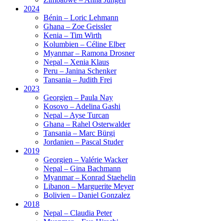
2024
Bénin – Loric Lehmann
Ghana – Zoe Geissler
Kenia – Tim Wirth
Kolumbien – Céline Elber
Myanmar – Ramona Drosner
Nepal – Xenia Klaus
Peru – Janina Schenker
Tansania – Judith Frei
2023
Georgien – Paula Nay
Kosovo – Adelina Gashi
Nepal – Ayse Turcan
Ghana – Rahel Osterwalder
Tansania – Marc Bürgi
Jordanien – Pascal Studer
2019
Georgien – Valérie Wacker
Nepal – Gina Bachmann
Myanmar – Konrad Staehelin
Libanon – Marguerite Meyer
Bolivien – Daniel Gonzalez
2018
Nepal – Claudia Peter