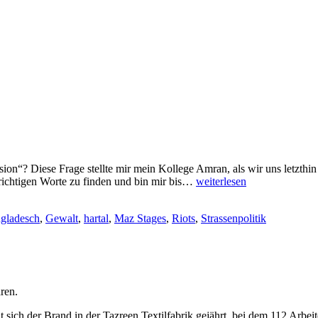
ion“? Diese Frage stellte mir mein Kollege Amran, als wir uns letzthin
Strassenpolitik
e richtigen Worte zu finden und bin mir bis…
weiterlesen
gladesch
,
Gewalt
,
hartal
,
Maz Stages
,
Riots
,
Strassenpolitik
ren.
t sich der Brand in der Tazreen Textilfabrik gejährt, bei dem 112 Arbe