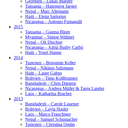
Georgien – Lukas Maeder
Tansania – Hansjuerg Jaeger
Nepal – Marc Allemann
Haiti – Elena Sartorius
Nicaragua – Antonio Fumagalli
2015
Tansania – Gianna Blum
Myanmar – Simon Widmer
Nepal – Oli Dischoe
Nicaragua – Adrià Budry Carbó
Haiti – Youri Hanne
2014
Tunesien – Benjamin Keller
Nepal – Niklaus Salzmann
Haiti – Laure Gabus
Bolivien – Timo Kollbrunner
Bangladesh – Chris Däppen
Nicaragua – Andrea Müller & Tanja Lander
Laos – Katharina Bracher
2013
Bangladesh – Carole Lauener
Bolivien – Layla Hasler
Laos – Marco Frauchiger
Nepal – Samuel Schumacher
Tunesien – Christina Omlin