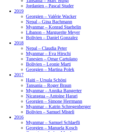
Tansania – Marc Bürgi
Jordanien – Pascal Studer
2019
Georgien – Valérie Wacker
Nepal – Gina Bachmann
Myanmar – Konrad Staehelin
Libanon – Marguerite Meyer
Bolivien – Daniel Gonzalez
2018
Nepal – Claudia Peter
Myanmar – Eva Hirschi
Tunesien – Omar Cartulano
Bolivien – Leonie Marti
Georgien – Martina Polek
2017
Haiti – Ursula Schöni
Tansania – Roger Braun
Myanmar – Annika Bangerter
Nicaragua – Antoine Harari
Georgien – Simone Herrmann
Myanmar – Katrin Schregenberger
Bolivien – Samuel Misteli
2016
Myanmar – Samuel Schlaefli
Georgien – Manuela Kosch