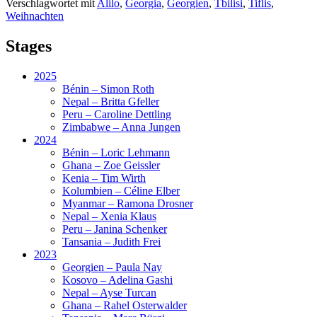
Verschlagwortet mit
Alilo
,
Georgia
,
Georgien
,
Tbilisi
,
Tiflis
,
Weihnachten
Stages
2025
Bénin – Simon Roth
Nepal – Britta Gfeller
Peru – Caroline Dettling
Zimbabwe – Anna Jungen
2024
Bénin – Loric Lehmann
Ghana – Zoe Geissler
Kenia – Tim Wirth
Kolumbien – Céline Elber
Myanmar – Ramona Drosner
Nepal – Xenia Klaus
Peru – Janina Schenker
Tansania – Judith Frei
2023
Georgien – Paula Nay
Kosovo – Adelina Gashi
Nepal – Ayse Turcan
Ghana – Rahel Osterwalder