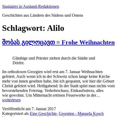
Zum
Stagiaires in Ausland-Redaktionen
Inhalt
Geschichten aus Ländern des Südens und Ostens
springen
Schlagwort:
Alilo
შობას გილოცავთ = Frohe Weihnachten
Gläubige und Priester ziehen durch die Städte und
Dörfer.
Im orthodoxen Georgien wird erst am 7. Januar Weihnachten
gefeiert. Auch wenn ich in der Schweiz schon lange keine Kirche
mehr von innen gesehen habe, bin ich gespannt, wie hier die Geburt
Christi gefeiert wird. Heiligabend: In der Stadt spürt man nichts vom
bevorstehenden Feiertag. Verkehrschaos, Einkaufsstress, alles
wie gewohnt. Um Mitternacht ertönen Feuerwerke in der…
შობას
weiterlesen
გილოცა
=
Veröffentlicht am
7. Januar 2017
Frohe
Kategorisiert als
Eine Geschichte
,
Georgien - Manuela Kosch
Weihnach