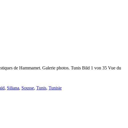
uristiques de Hammamet. Galerie photos. Tunis Bild 1 von 35 Vue du
aïd
,
Siliana
,
Sousse
,
Tunis
,
Tunisie