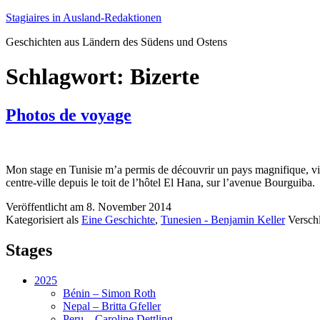
Zum
Stagiaires in Ausland-Redaktionen
Inhalt
Geschichten aus Ländern des Südens und Ostens
springen
Schlagwort:
Bizerte
Photos de voyage
Mon stage en Tunisie m’a permis de découvrir un pays magnifique, viv
centre-ville depuis le toit de l’hôtel El Hana, sur l’avenue Bourguiba.
Veröffentlicht am
8. November 2014
Kategorisiert als
Eine Geschichte
,
Tunesien - Benjamin Keller
Versch
Stages
2025
Bénin – Simon Roth
Nepal – Britta Gfeller
Peru – Caroline Dettling