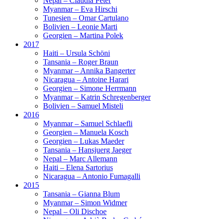
Nepal – Claudia Peter
Myanmar – Eva Hirschi
Tunesien – Omar Cartulano
Bolivien – Leonie Marti
Georgien – Martina Polek
2017
Haiti – Ursula Schöni
Tansania – Roger Braun
Myanmar – Annika Bangerter
Nicaragua – Antoine Harari
Georgien – Simone Herrmann
Myanmar – Katrin Schregenberger
Bolivien – Samuel Misteli
2016
Myanmar – Samuel Schlaefli
Georgien – Manuela Kosch
Georgien – Lukas Maeder
Tansania – Hansjuerg Jaeger
Nepal – Marc Allemann
Haiti – Elena Sartorius
Nicaragua – Antonio Fumagalli
2015
Tansania – Gianna Blum
Myanmar – Simon Widmer
Nepal – Oli Dischoe