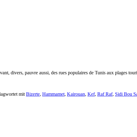
ant, divers, pauvre aussi, des rues populaires de Tunis aux plages to
lagwortet mit
Bizerte
,
Hammamet
,
Kairouan
,
Kef
,
Raf Raf
,
Sidi Bou S