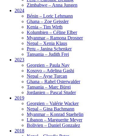
Zimbabwe – Anna Jungen
2024
Bénin – Loric Lehmann
Ghana – Zoe Geissler
Kenia – Tim Wirth
Kolumbien – Céline Elber
Myanmar – Ramona Drosner
Nepal – Xenia Klaus
Peru – Janina Schenker
Tansania – Judith Frei
2023
Georgien – Paula Nay
Kosovo – Adelina Gashi
Nepal – Ayse Turcan
Ghana – Rahel Osterwalder
Tansania – Marc Bürgi
Jordanien – Pascal Studer
2019
Georgien – Valérie Wacker
Nepal – Gina Bachmann
Myanmar – Konrad Staehelin
Libanon – Marguerite Meyer
Bolivien – Daniel Gonzalez
2018