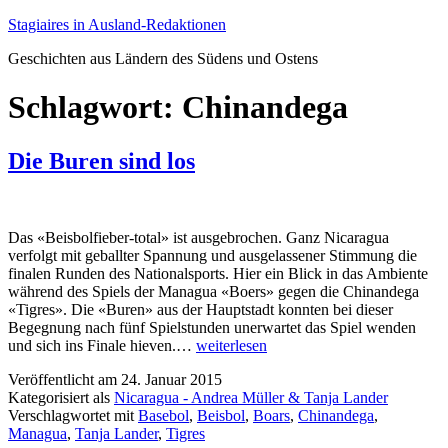
Zum
Stagiaires in Ausland-Redaktionen
Inhalt
Geschichten aus Ländern des Südens und Ostens
springen
Schlagwort:
Chinandega
Die Buren sind los
Das «Beisbolfieber-total» ist ausgebrochen. Ganz Nicaragua
verfolgt mit geballter Spannung und ausgelassener Stimmung die
finalen Runden des Nationalsports. Hier ein Blick in das Ambiente
während des Spiels der Managua «Boers» gegen die Chinandega
«Tigres». Die «Buren» aus der Hauptstadt konnten bei dieser
Begegnung nach fünf Spielstunden unerwartet das Spiel wenden
Die
und sich ins Finale hieven.…
weiterlesen
Buren
Veröffentlicht am
24. Januar 2015
sind
Kategorisiert als
Nicaragua - Andrea Müller & Tanja Lander
los
Verschlagwortet mit
Basebol
,
Beisbol
,
Boars
,
Chinandega
,
Managua
,
Tanja Lander
,
Tigres