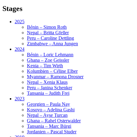
Stages
2025
Bénin – Simon Roth
Nepal – Britta Gfeller
Peru – Caroline Dettling
Zimbabwe – Anna Jungen
2024
Bénin – Loric Lehmann
Ghana – Zoe Geissler
Kenia – Tim Wirth
Kolumbien – Céline Elber
Myanmar – Ramona Drosner
Nepal – Xenia Klaus
Peru – Janina Schenker
Tansania – Judith Frei
2023
Georgien – Paula Nay
Kosovo – Adelina Gashi
Nepal – Ayse Turcan
Ghana – Rahel Osterwalder
Tansania – Marc Bürgi
Jordanien – Pascal Studer