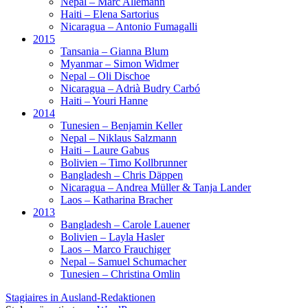
Nepal – Marc Allemann
Haiti – Elena Sartorius
Nicaragua – Antonio Fumagalli
2015
Tansania – Gianna Blum
Myanmar – Simon Widmer
Nepal – Oli Dischoe
Nicaragua – Adrià Budry Carbó
Haiti – Youri Hanne
2014
Tunesien – Benjamin Keller
Nepal – Niklaus Salzmann
Haiti – Laure Gabus
Bolivien – Timo Kollbrunner
Bangladesh – Chris Däppen
Nicaragua – Andrea Müller & Tanja Lander
Laos – Katharina Bracher
2013
Bangladesh – Carole Lauener
Bolivien – Layla Hasler
Laos – Marco Frauchiger
Nepal – Samuel Schumacher
Tunesien – Christina Omlin
Stagiaires in Ausland-Redaktionen