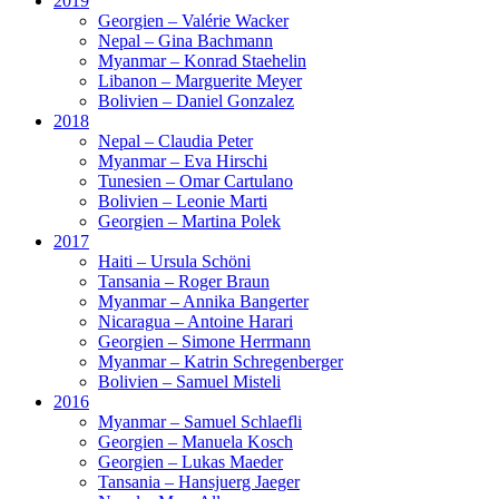
2019
Georgien – Valérie Wacker
Nepal – Gina Bachmann
Myanmar – Konrad Staehelin
Libanon – Marguerite Meyer
Bolivien – Daniel Gonzalez
2018
Nepal – Claudia Peter
Myanmar – Eva Hirschi
Tunesien – Omar Cartulano
Bolivien – Leonie Marti
Georgien – Martina Polek
2017
Haiti – Ursula Schöni
Tansania – Roger Braun
Myanmar – Annika Bangerter
Nicaragua – Antoine Harari
Georgien – Simone Herrmann
Myanmar – Katrin Schregenberger
Bolivien – Samuel Misteli
2016
Myanmar – Samuel Schlaefli
Georgien – Manuela Kosch
Georgien – Lukas Maeder
Tansania – Hansjuerg Jaeger