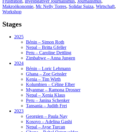
Frustration
,
investigativer Journalismus
,
Journalismus
,
Makroökonomie
,
Mc Nelly Torres
,
Solidar Suiza
,
Wirtschaft
,
Workshop
Stages
2025
Bénin – Simon Roth
Nepal – Britta Gfeller
Peru – Caroline Dettling
Zimbabwe – Anna Jungen
2024
Bénin – Loric Lehmann
Ghana – Zoe Geissler
Kenia – Tim Wirth
Kolumbien – Céline Elber
Myanmar – Ramona Drosner
Nepal – Xenia Klaus
Peru – Janina Schenker
Tansania – Judith Frei
2023
Georgien – Paula Nay
Kosovo – Adelina Gashi
Nepal – Ayse Turcan