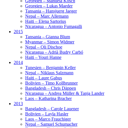
Georgien – Manuela Kosch
Georgien – Lukas Maeder
Tansania – Hansjuerg Jaeger
Nepal – Marc Allemann
Haiti – Elena Sartorius
Nicaragua – Antonio Fumagalli
2015
Tansania – Gianna Blum
Myanmar – Simon Widmer
Nepal – Oli Dischoe
Nicaragua – Adrià Budry Carbó
Haiti – Youri Hanne
2014
Tunesien – Benjamin Keller
Nepal – Niklaus Salzmann
Haiti – Laure Gabus
Bolivien – Timo Kollbrunner
Bangladesh – Chris Däppen
Nicaragua – Andrea Müller & Tanja Lander
Laos – Katharina Bracher
2013
Bangladesh – Carole Lauener
Bolivien – Layla Hasler
Laos – Marco Frauchiger
Nepal – Samuel Schumacher