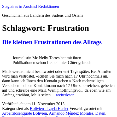
Zum
Stagiaires in Ausland-Redaktionen
Inhalt
Geschichten aus Ländern des Südens und Ostens
springen
Schlagwort:
Frustration
Die kleinen Frustrationen des Alltags
Journalistin Mc Nelly Torres hat mit ihren
Publikationen schon Leute hinter Gitter gebracht.
Mails werden nicht beantwortet oder erst Tage später. Bei Anrufen
wird man vertröstet. «Rufen Sie mich nach 17 Uhr nochmals an,
dann kann ich Ihnen den Kontakt geben.» Nach mehrmaligen
Versuchen meinen Kontaktmann nach 17 Uhr zu erreichen, gebe ich
auf und schreibe eine Mail. Wenig hoffnungsvoll, da eben wie am
Die
Anfang erwähnt, Mails selten…
weiterlesen
kleinen
Veröffentlicht am
11. November 2013
Frustrationen
Kategorisiert als
Bolivien - Layla Hasler
Verschlagwortet mit
des
Arbeitslosenquote Bolivien
,
Armando Méndez Morales
,
Daten
,
Alltags