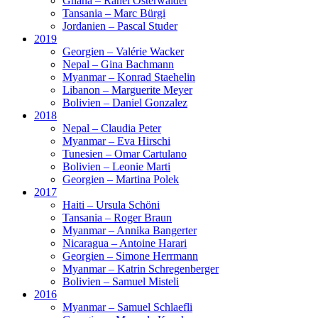
Ghana – Rahel Osterwalder
Tansania – Marc Bürgi
Jordanien – Pascal Studer
2019
Georgien – Valérie Wacker
Nepal – Gina Bachmann
Myanmar – Konrad Staehelin
Libanon – Marguerite Meyer
Bolivien – Daniel Gonzalez
2018
Nepal – Claudia Peter
Myanmar – Eva Hirschi
Tunesien – Omar Cartulano
Bolivien – Leonie Marti
Georgien – Martina Polek
2017
Haiti – Ursula Schöni
Tansania – Roger Braun
Myanmar – Annika Bangerter
Nicaragua – Antoine Harari
Georgien – Simone Herrmann
Myanmar – Katrin Schregenberger
Bolivien – Samuel Misteli
2016
Myanmar – Samuel Schlaefli