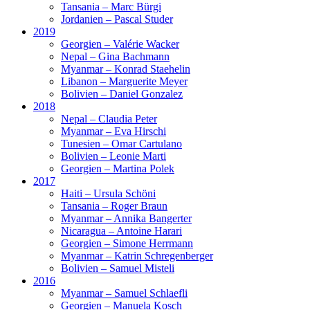
Tansania – Marc Bürgi
Jordanien – Pascal Studer
2019
Georgien – Valérie Wacker
Nepal – Gina Bachmann
Myanmar – Konrad Staehelin
Libanon – Marguerite Meyer
Bolivien – Daniel Gonzalez
2018
Nepal – Claudia Peter
Myanmar – Eva Hirschi
Tunesien – Omar Cartulano
Bolivien – Leonie Marti
Georgien – Martina Polek
2017
Haiti – Ursula Schöni
Tansania – Roger Braun
Myanmar – Annika Bangerter
Nicaragua – Antoine Harari
Georgien – Simone Herrmann
Myanmar – Katrin Schregenberger
Bolivien – Samuel Misteli
2016
Myanmar – Samuel Schlaefli
Georgien – Manuela Kosch