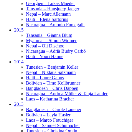
Georgien – Lukas Maeder
Tansania – Hansjuerg Jaeger
Nepal – Marc Allemann
Haiti – Elena Sartorius
Nicaragua – Antonio Fumagalli
2015
Tansania – Gianna Blum
Myanmar – Simon Widmer
Nepal – Oli Dischoe
Nicaragua – Adrià Budry Carbó
Haiti – Youri Hanne
2014
Tunesien – Benjamin Keller
Nepal – Niklaus Salzmann
Haiti – Laure Gabus
Bolivien – Timo Kollbrunner
Bangladesh – Chris Däppen
Nicaragua – Andrea Müller & Tanja Lander
Laos – Katharina Bracher
2013
Bangladesh – Carole Lauener
Bolivien – Layla Hasler
Laos – Marco Frauchiger
Nepal – Samuel Schumacher
Tunesien – Christina Omlin