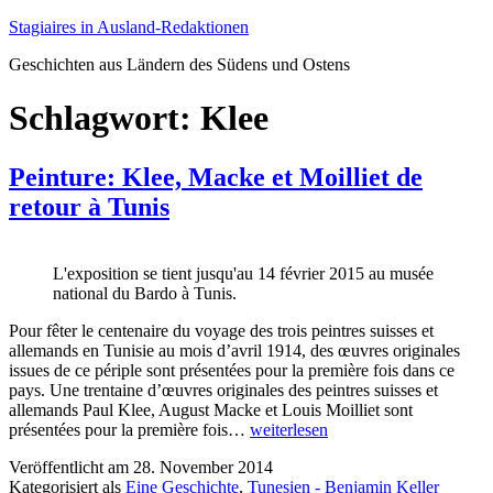
Zum
Stagiaires in Ausland-Redaktionen
Inhalt
Geschichten aus Ländern des Südens und Ostens
springen
Schlagwort:
Klee
Peinture: Klee, Macke et Moilliet de
retour à Tunis
L'exposition se tient jusqu'au 14 février 2015 au musée
national du Bardo à Tunis.
Pour fêter le centenaire du voyage des trois peintres suisses et
allemands en Tunisie au mois d’avril 1914, des œuvres originales
issues de ce périple sont présentées pour la première fois dans ce
pays. Une trentaine d’œuvres originales des peintres suisses et
allemands Paul Klee, August Macke et Louis Moilliet sont
Peinture:
présentées pour la première fois…
weiterlesen
Klee,
Veröffentlicht am
28. November 2014
Macke
Kategorisiert als
Eine Geschichte
,
Tunesien - Benjamin Keller
et