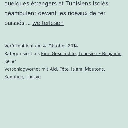
quelques étrangers et Tunisiens isolés
déambulent devant les rideaux de fer
Aïd
baissés,…
weiterlesen
mabrouk!
Veröffentlicht am
4. Oktober 2014
Kategorisiert als
Eine Geschichte
,
Tunesien - Benjamin
Keller
Verschlagwortet mit
Aid
,
Fête
,
Islam
,
Moutons
,
Sacrifice
,
Tunisie