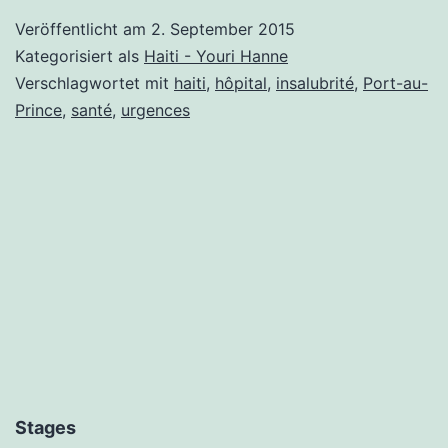
une
Veröffentlicht am
2. September 2015
autre
Kategorisiert als
Haiti - Youri Hanne
fois
Verschlagwortet mit
haiti
,
hôpital
,
insalubrité
,
Port-au-
Prince
,
santé
,
urgences
Stages