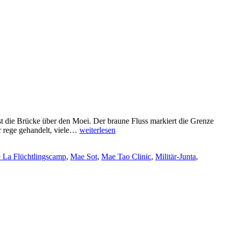
t die Brücke über den Moei. Der braune Fluss markiert die Grenze
Mae
r rege gehandelt, viele…
weiterlesen
Sot:
Gestrandet
 La Flüchtlingscamp
,
Mae Sot
,
Mae Tao Clinic
,
Militär-Junta
,
in
der
Grenzregion