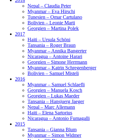
2018
Nepal – Claudia Peter
Myanmar – Eva Hirschi
Tunesien – Omar Cartulano
Bolivien – Leonie Marti
Georgien – Martina Polek
2017
Haiti – Ursula Schöni
Tansania – Roger Braun
Myanmar – Annika Bangerter
Nicaragua – Antoine Harari
Georgien – Simone Herrmann
Myanmar – Katrin Schregenberger
Bolivien – Samuel Misteli
2016
Myanmar – Samuel Schlaefli
Georgien – Manuela Kosch
Georgien – Lukas Maeder
Tansania – Hansjuerg Jaeger
Nepal – Marc Allemann
Haiti – Elena Sartorius
Nicaragua – Antonio Fumagalli
2015
Tansania – Gianna Blum
Myanmar – Simon Widmer