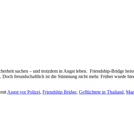
rheit suchen – und trotzdem in Angst leben. Friendship-Bridge heiss
Doch freundschaftlich ist die Stimmung nicht mehr. Früher wurde hie
 mit
Angst vor Polizei
,
Friendship Bridge
,
Geflüchtete in Thailand
,
Mae