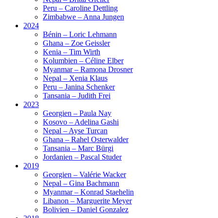
Peru – Caroline Dettling
Zimbabwe – Anna Jungen
2024
Bénin – Loric Lehmann
Ghana – Zoe Geissler
Kenia – Tim Wirth
Kolumbien – Céline Elber
Myanmar – Ramona Drosner
Nepal – Xenia Klaus
Peru – Janina Schenker
Tansania – Judith Frei
2023
Georgien – Paula Nay
Kosovo – Adelina Gashi
Nepal – Ayse Turcan
Ghana – Rahel Osterwalder
Tansania – Marc Bürgi
Jordanien – Pascal Studer
2019
Georgien – Valérie Wacker
Nepal – Gina Bachmann
Myanmar – Konrad Staehelin
Libanon – Marguerite Meyer
Bolivien – Daniel Gonzalez