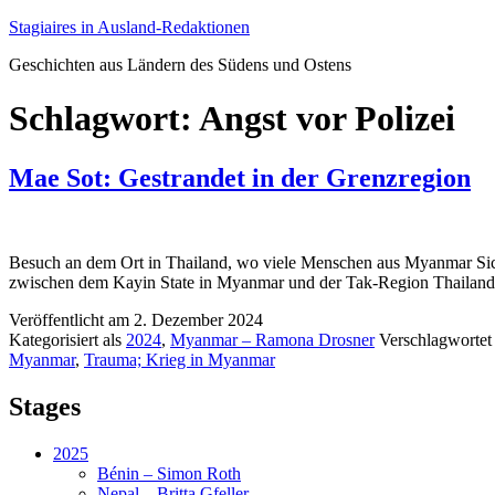
Zum
Stagiaires in Ausland-Redaktionen
Inhalt
Geschichten aus Ländern des Südens und Ostens
springen
Schlagwort:
Angst vor Polizei
Mae Sot: Gestrandet in der Grenzregion
Besuch an dem Ort in Thailand, wo viele Menschen aus Myanmar Siche
zwischen dem Kayin State in Myanmar und der Tak-Region Thailand. 
Veröffentlicht am
2. Dezember 2024
Kategorisiert als
2024
,
Myanmar – Ramona Drosner
Verschlagwortet
Myanmar
,
Trauma; Krieg in Myanmar
Stages
2025
Bénin – Simon Roth
Nepal – Britta Gfeller