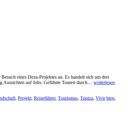
 Besuch eines Deza-Projektes an. Es handelt sich um drei
Tourismus
nig Aussichten auf Jobs. Geführte Touren durch…
weiterlesen
gegen
Emigration
ndschaft
,
Projekt
,
Reiseführer
,
Tourismus
,
Tupiza
,
Vivir bien
,