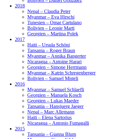
Bolivien – Daniel Gonzalez
2018
Nepal – Claudia Peter
Myanmar – Eva Hirschi
Tunesien – Omar Cartulano
Bolivien – Leonie Marti
Georgien – Martina Polek
2017
Haiti – Ursula Schöni
Tansania – Roger Braun
Myanmar – Annika Bangerter
Nicaragua – Antoine Harari
Georgien – Simone Herrmann
Myanmar – Katrin Schregenberger
Bolivien – Samuel Misteli
2016
Myanmar – Samuel Schlaefli
Georgien – Manuela Kosch
Georgien – Lukas Maeder
Tansania – Hansjuerg Jaeger
Nepal – Marc Allemann
Haiti – Elena Sartorius
Nicaragua – Antonio Fumagalli
2015
Tansania – Gianna Blum