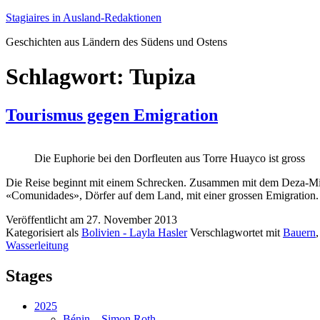
Zum
Stagiaires in Ausland-Redaktionen
Inhalt
Geschichten aus Ländern des Südens und Ostens
springen
Schlagwort:
Tupiza
Tourismus gegen Emigration
Die Euphorie bei den Dorfleuten aus Torre Huayco ist gross
Die Reise beginnt mit einem Schrecken. Zusammen mit dem Deza-Mitarb
«Comunidades», Dörfer auf dem Land, mit einer grossen Emigration.
Veröffentlicht am
27. November 2013
Kategorisiert als
Bolivien - Layla Hasler
Verschlagwortet mit
Bauern
Wasserleitung
Stages
2025
Bénin – Simon Roth