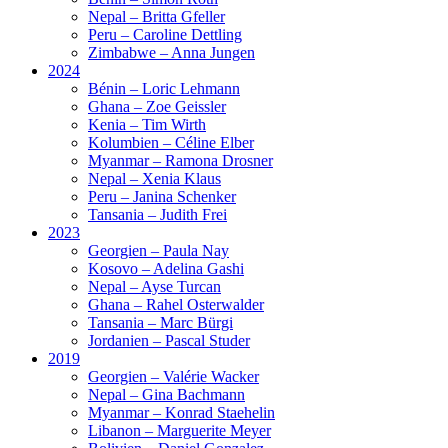
Nepal – Britta Gfeller
Peru – Caroline Dettling
Zimbabwe – Anna Jungen
2024
Bénin – Loric Lehmann
Ghana – Zoe Geissler
Kenia – Tim Wirth
Kolumbien – Céline Elber
Myanmar – Ramona Drosner
Nepal – Xenia Klaus
Peru – Janina Schenker
Tansania – Judith Frei
2023
Georgien – Paula Nay
Kosovo – Adelina Gashi
Nepal – Ayse Turcan
Ghana – Rahel Osterwalder
Tansania – Marc Bürgi
Jordanien – Pascal Studer
2019
Georgien – Valérie Wacker
Nepal – Gina Bachmann
Myanmar – Konrad Staehelin
Libanon – Marguerite Meyer