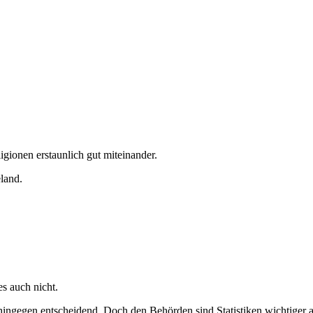
gionen erstaunlich gut miteinander.
eland.
s auch nicht.
e hingegen entscheidend. Doch den Behörden sind Statistiken wichtiger 