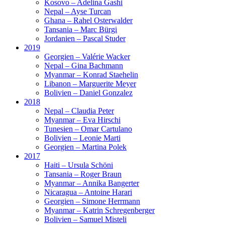
Kosovo – Adelina Gashi
Nepal – Ayse Turcan
Ghana – Rahel Osterwalder
Tansania – Marc Bürgi
Jordanien – Pascal Studer
2019
Georgien – Valérie Wacker
Nepal – Gina Bachmann
Myanmar – Konrad Staehelin
Libanon – Marguerite Meyer
Bolivien – Daniel Gonzalez
2018
Nepal – Claudia Peter
Myanmar – Eva Hirschi
Tunesien – Omar Cartulano
Bolivien – Leonie Marti
Georgien – Martina Polek
2017
Haiti – Ursula Schöni
Tansania – Roger Braun
Myanmar – Annika Bangerter
Nicaragua – Antoine Harari
Georgien – Simone Herrmann
Myanmar – Katrin Schregenberger
Bolivien – Samuel Misteli