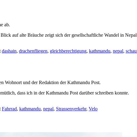
e ab.
lick auf alte Bräuche zeigt sich der gesellschaftliche Wandel in Nepal
t
dashain
,
drachenfliegen
,
gleichberechtigung
,
kathmandu
,
nepal
,
schau
len Wohnort und der Redaktion der Kathmandu Post.
emütlich, dass ich in der Kathmandu Post darüber schreiben konnte.
t
Fahrrad
,
kathmandu
,
nepal
,
Strassenverkehr
,
Velo