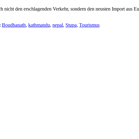
h nicht den erschlagenden Verkehr, sondern den neusten Import aus Eu
t
Boudhanath
,
kathmandu
,
nepal
,
Stupa
,
Tourismus