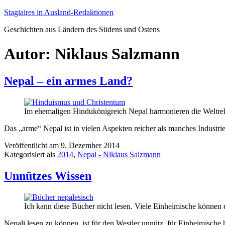
Zum
Stagiaires in Ausland-Redaktionen
Inhalt
Geschichten aus Ländern des Südens und Ostens
springen
Autor:
Niklaus Salzmann
Nepal – ein armes Land?
Im ehemaligen Hindukönigreich Nepal harmonieren die Weltreli
Das „arme“ Nepal ist in vielen Aspekten reicher als manches Industri
Veröffentlicht am
9. Dezember 2014
Kategorisiert als
2014
,
Nepal - Niklaus Salzmann
Unnützes Wissen
Ich kann diese Bücher nicht lesen. Viele Einheimische können e
Nepali lesen zu können, ist für den Westler unnütz, für Einheimisch