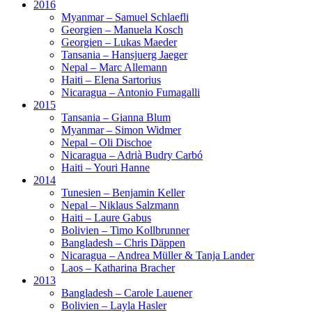
2016
Myanmar – Samuel Schlaefli
Georgien – Manuela Kosch
Georgien – Lukas Maeder
Tansania – Hansjuerg Jaeger
Nepal – Marc Allemann
Haiti – Elena Sartorius
Nicaragua – Antonio Fumagalli
2015
Tansania – Gianna Blum
Myanmar – Simon Widmer
Nepal – Oli Dischoe
Nicaragua – Adrià Budry Carbó
Haiti – Youri Hanne
2014
Tunesien – Benjamin Keller
Nepal – Niklaus Salzmann
Haiti – Laure Gabus
Bolivien – Timo Kollbrunner
Bangladesh – Chris Däppen
Nicaragua – Andrea Müller & Tanja Lander
Laos – Katharina Bracher
2013
Bangladesh – Carole Lauener
Bolivien – Layla Hasler