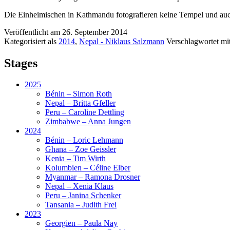
Die Einheimischen in Kathmandu fotografieren keine Tempel und auc
Veröffentlicht am
26. September 2014
Kategorisiert als
2014
,
Nepal - Niklaus Salzmann
Verschlagwortet mi
Stages
2025
Bénin – Simon Roth
Nepal – Britta Gfeller
Peru – Caroline Dettling
Zimbabwe – Anna Jungen
2024
Bénin – Loric Lehmann
Ghana – Zoe Geissler
Kenia – Tim Wirth
Kolumbien – Céline Elber
Myanmar – Ramona Drosner
Nepal – Xenia Klaus
Peru – Janina Schenker
Tansania – Judith Frei
2023
Georgien – Paula Nay