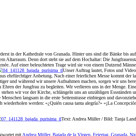
derst in der Kathedrale von Granada. Hinter uns sind die Bänke bis auf 
em Altarraum. Denn dort steht sie auf dem Hochaltar: Die Jungfrauenst
urnée. Auf einer beleuchteten Trage wird sie von einem Dutzend Männe
Unser Auftrag lautet, Fotos und Video
s ehrfürchtiger Anbetung. Nach einer feierlichen Messe kommt der lan
iger und während wir unsere Aufnahmen machen, sorgen wir uns berei
 Ehren der Jungfrau zu begleiten. Wir verlieren uns in der Menge. Eine
ich stehen wir vor der Kirche, schlängeln uns an unzähligen Essstände
 die Menschen langsam in die erste Seitenstrasse einbiegen und davonzi
ich wiederholen werden: «¿Quién causa tanta alegría?» «¡La Concepción
Text: Andrea Müller / Bild: Tanja Lan
gwortet mit
Andrea Müller
,
Bajada de la Virgen
,
Feiertag
,
Granada
,
Ni