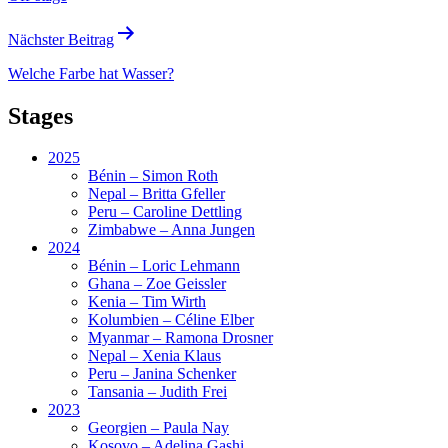
Nächster Beitrag
Welche Farbe hat Wasser?
Stages
2025
Bénin – Simon Roth
Nepal – Britta Gfeller
Peru – Caroline Dettling
Zimbabwe – Anna Jungen
2024
Bénin – Loric Lehmann
Ghana – Zoe Geissler
Kenia – Tim Wirth
Kolumbien – Céline Elber
Myanmar – Ramona Drosner
Nepal – Xenia Klaus
Peru – Janina Schenker
Tansania – Judith Frei
2023
Georgien – Paula Nay
Kosovo – Adelina Gashi