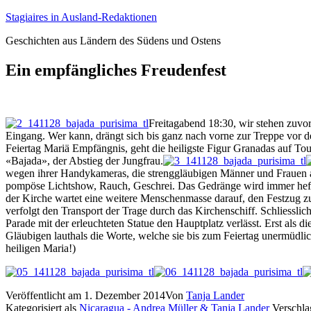
Zum
Stagiaires in Ausland-Redaktionen
Inhalt
Geschichten aus Ländern des Südens und Ostens
springen
Ein empfängliches Freudenfest
Freitagabend 18:30, wir stehen zuvor
Eingang. Wer kann, drängt sich bis ganz nach vorne zur Treppe vor d
Feiertag Mariä Empfängnis, geht die heiligste Figur Granadas auf To
«Bajada», der Abstieg der Jungfrau.
wegen ihrer Handykameras, die strenggläubigen Männer und Frauen au
pompöse Lichtshow, Rauch, Geschrei. Das Gedränge wird immer heft
der Kirche wartet eine weitere Menschenmasse darauf, den Festzug zu
verfolgt den Transport der Trage durch das Kirchenschiff. Schliessl
Parade mit der erleuchteten Statue den Hauptplatz verlässt. Erst als
Gläubigen lauthals die Worte, welche sie bis zum Feiertag unermüdl
heiligen Maria!)
Veröffentlicht am
1. Dezember 2014
Von
Tanja Lander
Kategorisiert als
Nicaragua - Andrea Müller & Tanja Lander
Verschla