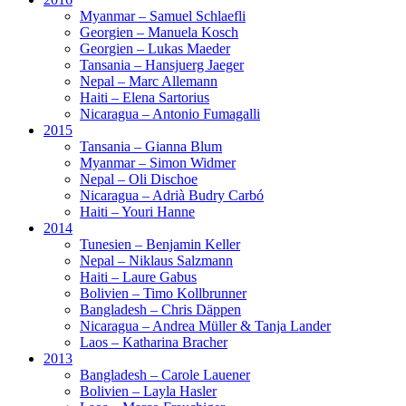
Myanmar – Samuel Schlaefli
Georgien – Manuela Kosch
Georgien – Lukas Maeder
Tansania – Hansjuerg Jaeger
Nepal – Marc Allemann
Haiti – Elena Sartorius
Nicaragua – Antonio Fumagalli
2015
Tansania – Gianna Blum
Myanmar – Simon Widmer
Nepal – Oli Dischoe
Nicaragua – Adrià Budry Carbó
Haiti – Youri Hanne
2014
Tunesien – Benjamin Keller
Nepal – Niklaus Salzmann
Haiti – Laure Gabus
Bolivien – Timo Kollbrunner
Bangladesh – Chris Däppen
Nicaragua – Andrea Müller & Tanja Lander
Laos – Katharina Bracher
2013
Bangladesh – Carole Lauener
Bolivien – Layla Hasler