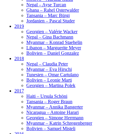
Nepal – Ayse Turcan
Ghana – Rahel Osterwalder
Tansania – Marc Bürgi
Jordanien – Pascal Studer
2019
Georgien – Valérie Wacker
Nepal – Gina Bachmann
Myanmar – Konrad Staehelin
Libanon – Marguerite Meyer
Bolivien – Daniel Gonzalez
2018
Nepal – Claudia Peter
Myanmar – Eva Hirschi
Tunesien – Omar Cartulano
Bolivien – Leonie Marti
Georgien – Martina Polek
2017
Haiti – Ursula Schöni
Tansania – Roger Braun
Myanmar – Annika Bangerter
Nicaragua – Antoine Harari
Georgien – Simone Herrmann
Myanmar – Katrin Schregenberger
Bolivien – Samuel Misteli
2016