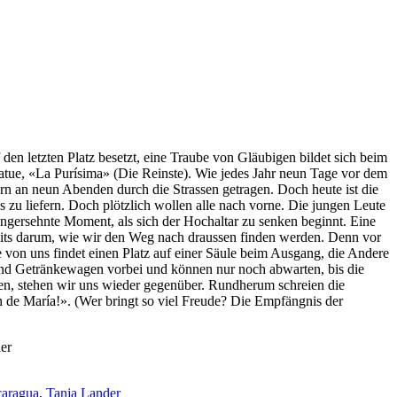
den letzten Platz besetzt, eine Traube von Gläubigen bildet sich beim
atue, «La Purísima» (Die Reinste). Wie jedes Jahr neun Tage vor dem
rn an neun Abenden durch die Strassen getragen. Doch heute ist die
s zu liefern. Doch plötzlich wollen alle nach vorne. Die jungen Leute
gersehnte Moment, als sich der Hochaltar zu senken beginnt. Eine
ts darum, wie wir den Weg nach draussen finden werden. Denn vor
 von uns findet einen Platz auf einer Säule beim Ausgang, die Andere
n und Getränkewagen vorbei und können nur noch abwarten, bis die
ehen, stehen wir uns wieder gegenüber. Rundherum schreien die
 de María!». (Wer bringt so viel Freude? Die Empfängnis der
der
caragua
,
Tanja Lander